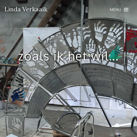
Linda Verkaaik
MENU
zoals ik het wil...