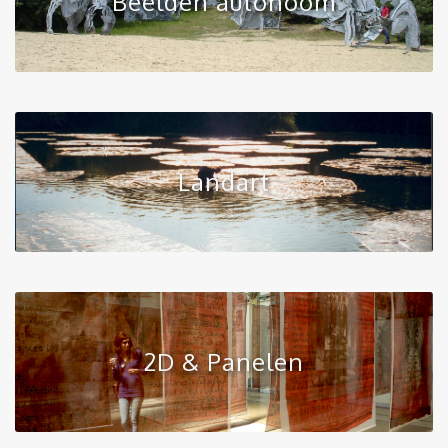
Beelden autonoom
Landart
2D & Panelen