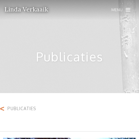
Linda Verkaaik
MENU
Publicaties
<
PUBLICATIES