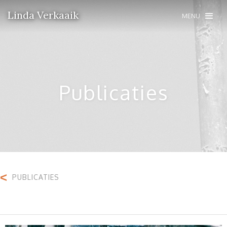
Linda Verkaaik
MENU
Publicaties
<
PUBLICATIES