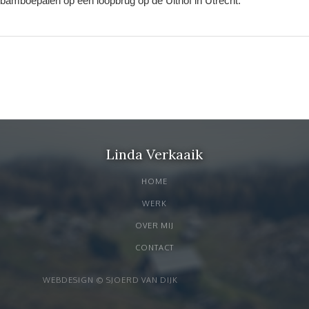
bamboepalen op een loopbrug op de Uithof in Utrecht.
Linda Verkaaik
HOME
WERK
OVER MIJ
CONTACT
WEBDESIGN © SJOERD VAN DIJK