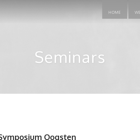
HOME
W
Seminars
Symposium Oogsten