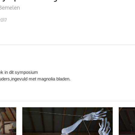
Bemelen
2017
ek in dit symposium
uders,ingevuld met magnolia bladen.