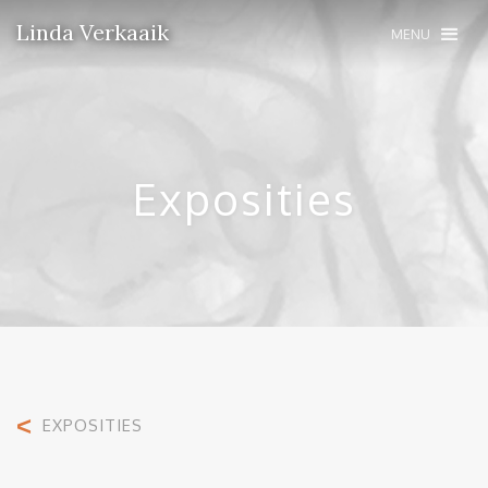
Linda Verkaaik
MENU
Exposities
<
EXPOSITIES