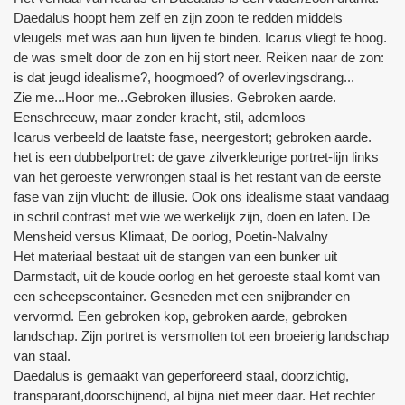
Daedalus hoopt hem zelf en zijn zoon te redden middels
vleugels met was aan hun lijven te binden. Icarus vliegt te hoog.
de was smelt door de zon en hij stort neer. Reiken naar de zon:
is dat jeugd idealisme?, hoogmoed? of overlevingsdrang...
Zie me...Hoor me...Gebroken illusies. Gebroken aarde.
Eenschreeuw, maar zonder kracht, stil, ademloos
Icarus verbeeld de laatste fase, neergestort; gebroken aarde.
het is een dubbelportret: de gave zilverkleurige portret-lijn links
van het geroeste verwrongen staal is het restant van de eerste
fase van zijn vlucht: de illusie. Ook ons idealisme staat vandaag
in schril contrast met wie we werkelijk zijn, doen en laten. De
Mensheid versus Klimaat, De oorlog, Poetin-Nalvalny
Het materiaal bestaat uit de stangen van een bunker uit
Darmstadt, uit de koude oorlog en het geroeste staal komt van
een scheepscontainer. Gesneden met een snijbrander en
vervormd. Een gebroken kop, gebroken aarde, gebroken
landschap. Zijn portret is versmolten tot een broeierig landschap
van staal.
Daedalus is gemaakt van geperforeerd staal, doorzichtig,
transparant,doorschijnend, al bijna niet meer daar. Het rechter