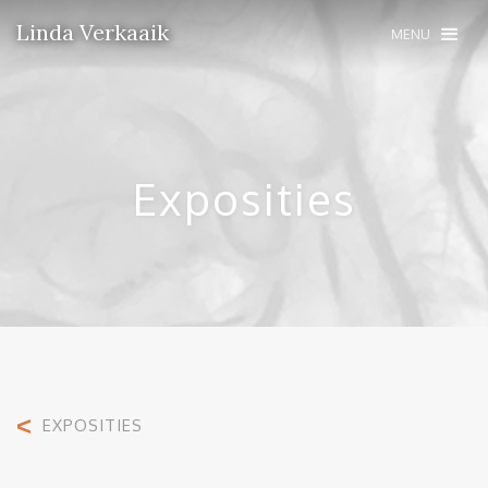
Linda Verkaaik
MENU
Exposities
<
EXPOSITIES