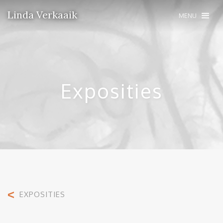
Linda Verkaaik
MENU
Exposities
<
EXPOSITIES