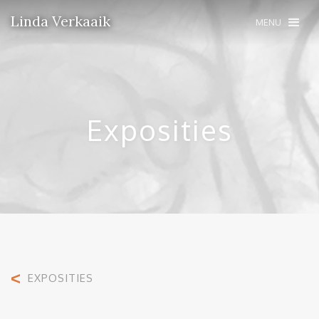
Linda Verkaaik
MENU
Exposities
<
EXPOSITIES