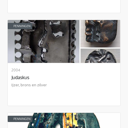
PENNINGEN
2004
Judaskus
IJzer, brons en zilver
PENNINGEN