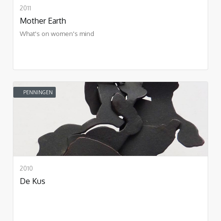
2011
Mother Earth
What's on women's mind
PENNINGEN
2010
De Kus