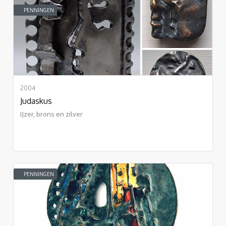
PENNINGEN
2004
Judaskus
IJzer, brons en zilver
PENNINGEN