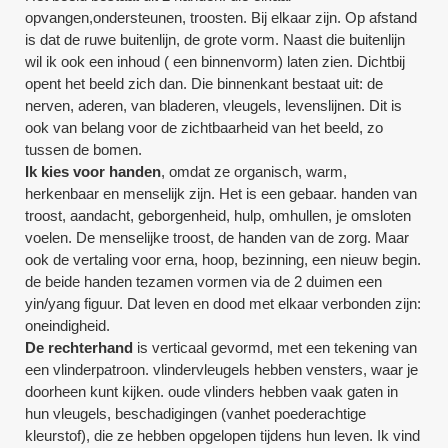
opvangen,ondersteunen, troosten. Bij elkaar zijn. Op afstand
is dat de ruwe buitenlijn, de grote vorm. Naast die buitenlijn
wil ik ook een inhoud ( een binnenvorm) laten zien. Dichtbij
opent het beeld zich dan. Die binnenkant bestaat uit: de
nerven, aderen, van bladeren, vleugels, levenslijnen. Dit is
ook van belang voor de zichtbaarheid van het beeld, zo
tussen de bomen.
Ik kies voor handen
, omdat ze organisch, warm,
herkenbaar en menselijk zijn. Het is een gebaar. handen van
troost, aandacht, geborgenheid, hulp, omhullen, je omsloten
voelen. De menselijke troost, de handen van de zorg. Maar
ook de vertaling voor erna, hoop, bezinning, een nieuw begin.
de beide handen tezamen vormen via de 2 duimen een
yin/yang figuur. Dat leven en dood met elkaar verbonden zijn:
oneindigheid.
De rechterhand
is verticaal gevormd, met een tekening van
een vlinderpatroon. vlindervleugels hebben vensters, waar je
doorheen kunt kijken. oude vlinders hebben vaak gaten in
hun vleugels, beschadigingen (vanhet poederachtige
kleurstof), die ze hebben opgelopen tijdens hun leven. Ik vind