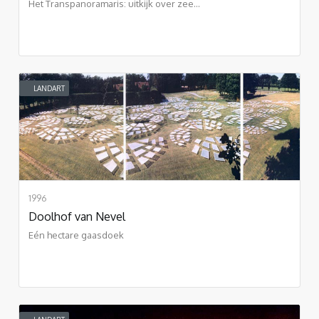
Het Transpanoramaris: uitkijk over zee...
LANDART
1996
Doolhof van Nevel
Eén hectare gaasdoek