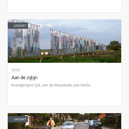
LANDART
2006
Aan de zijlijn
Kunstproject Q4, aan de Maaskade van Venlo.
LANDART