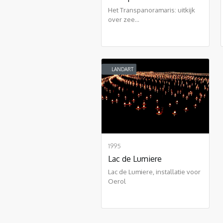
Het Transpanoramaris: uitkijk
over zee...
LANDART
1995
Lac de Lumiere
Lac de Lumiere, installatie voor
Oerol