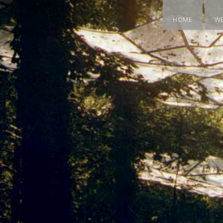
HOME
W