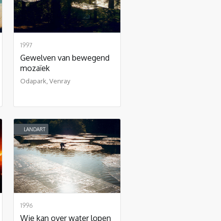
1997
Gewelven van bewegend
mozaïek
Odapark, Venray
LANDART
1996
Wie kan over water lopen