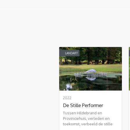
LANDART
2022
De Stille Performer
Tussen Hildebrand en
Provinciehuis, verleden en
toekomst, verbeeld de stille
performer zijn momentum.