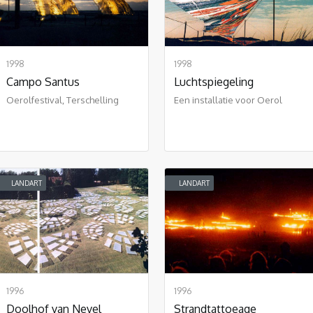
1998
1998
Campo Santus
Luchtspiegeling
Oerolfestival, Terschelling
Een installatie voor Oerol
LANDART
LANDART
1996
1996
Doolhof van Nevel
Strandtattoeage