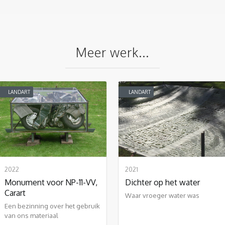
Meer werk...
LANDART
LANDART
2022
2021
Monument voor NP-11-VV,
Dichter op het water
Carart
Waar vroeger water was
Een bezinning over het gebruik
van ons materiaal