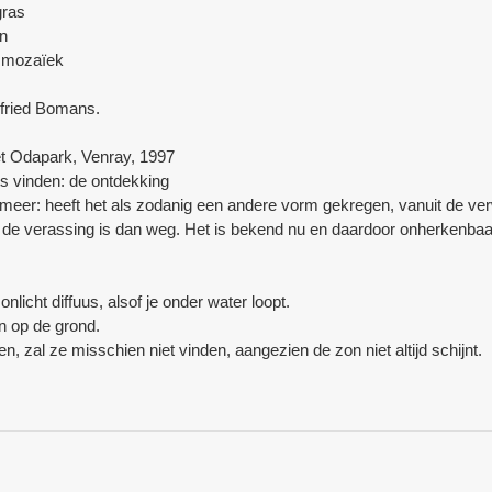
gras
en
 mozaïek
dfried Bomans.
t Odapark, Venray, 1997
lots vinden: de ontdekking
iet meer: heeft het als zodanig een andere vorm gekregen, vanuit de 
 de verassing is dan weg. Het is bekend nu en daardoor onherkenba
icht diffuus, alsof je onder water loopt.
 op de grond.
, zal ze misschien niet vinden, aangezien de zon niet altijd schijnt.