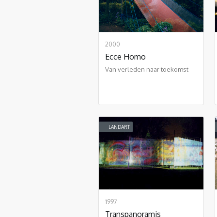
2000
Ecce Homo
Van verleden naar toekomst
LANDART
1997
Transpanoramis