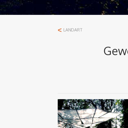
<
LANDART
Gewe