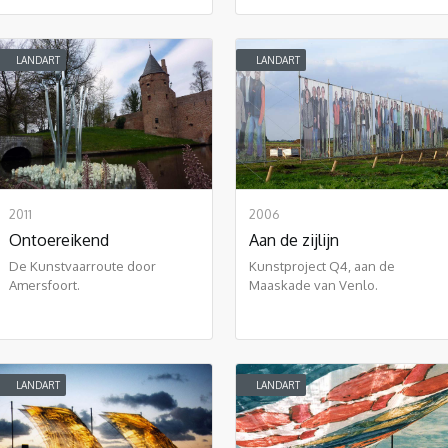
LANDART
LANDART
2011
2006
Ontoereikend
Aan de zijlijn
De Kunstvaarroute door
Kunstproject Q4, aan de
Amersfoort.
Maaskade van Venlo.
LANDART
LANDART