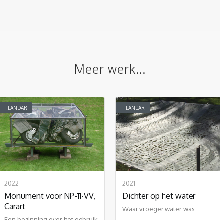
Meer werk...
LANDART
LANDART
2022
2021
Monument voor NP-11-VV,
Dichter op het water
Carart
Waar vroeger water was
Een bezinning over het gebruik