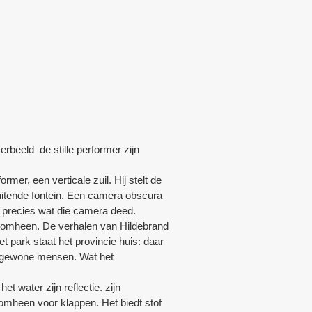
rbeeld de stille performer zijn
er, een verticale zuil. Hij stelt de
uitende fontein. Een camera obscura
et. precies wat die camera deed.
 eromheen. De verhalen van Hildebrand
t park staat het provincie huis: daar
e gewone mensen. Wat het
et water zijn reflectie. zijn
omheen voor klappen. Het biedt stof