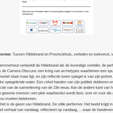
rformer.
Tussen Hildebrand en Provinciehuis, verleden en toekomst, ve
erhout verbeeldt de Hildebrand als de levendige verteller, de perform
oek de Camera Obscura: een kring van archetypes waarbinnen een sp
nuniet staat maar ligt, en zijn reflectie iseen spiegel is van zijn portr
lakke spiegelende water. Een cirkel handen van zijn publiek dobberen
flectie van de samenleving van de 19e eeuw. Aan de andere kant van he
an gewone mensen: een plek waarbeslist wordt door, over en voor di
zou moeten betekenen.
 Het is de geest van Hildebrand. De stille performer. Het beeld krijgt in h
 het verhaal van vandaag. reflecteert op vandaag, …waar de handener