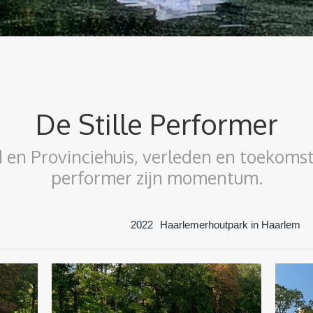
De Stille Performer
en Provinciehuis, verleden en toekomst,
performer zijn momentum.
2022
Haarlemerhoutpark in Haarlem