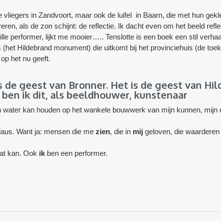
vliegers in Zandvoort, maar ook de luifel in Baarn, die met hun gek
n, als de zon schijnt: de reflectie. Ik dacht even om het beeld refle
lle performer, lijkt me mooier….. Tenslotte is een boek een stil verhaa
is (het Hildebrand monument) die uitkomt bij het provinciehuis (de t
 op het nu geeft.
is de geest van Bronner. Het is de geest van Hil
k ben
ik
dit, als beeldhouwer, kunstenaar
n water kan houden op het wankele bouwwerk van mijn kunnen, mijn 
plaus. Want ja: mensen die me
zien
, die in
mij
geloven, die waarderen
dat kan. Ook
ik
ben een performer.