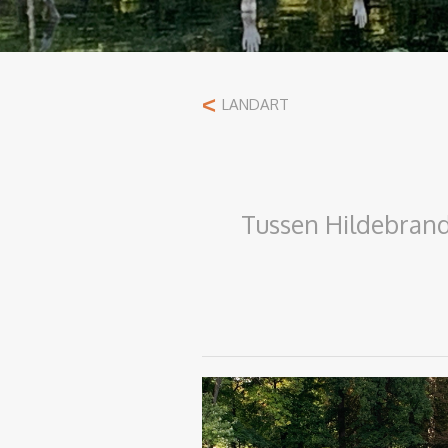
<
LANDART
Tussen Hildebrand 