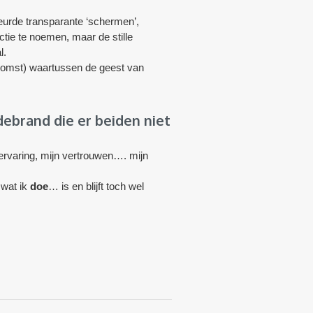
leurde transparante ‘schermen’,
ctie te noemen, maar de stille
l.
oekomst) waartussen de geest van
debrand die er beiden niet
ervaring, mijn vertrouwen…. mijn
 wat ik
doe
… is en blijft toch wel