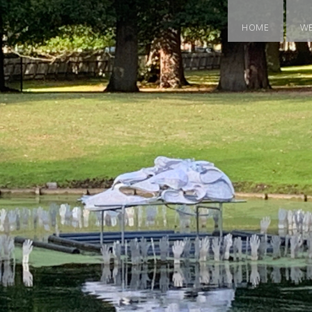
HOME
W