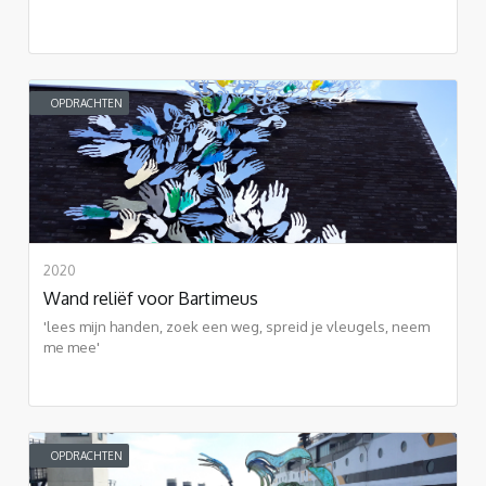
OPDRACHTEN
2020
Wand reliëf voor Bartimeus
'lees mijn handen, zoek een weg, spreid je vleugels, neem
me mee'
OPDRACHTEN