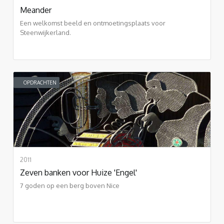
Meander
Een welkomst beeld en ontmoetingsplaats voor
Steenwijkerland.
OPDRACHTEN
2011
Zeven banken voor Huize 'Engel'
7 goden op een berg boven Nice