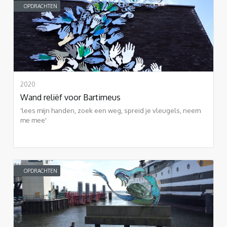
OPDRACHTEN
2020
Wand reliëf voor Bartimeus
'lees mijn handen, zoek een weg, spreid je vleugels, neem
me mee'
OPDRACHTEN