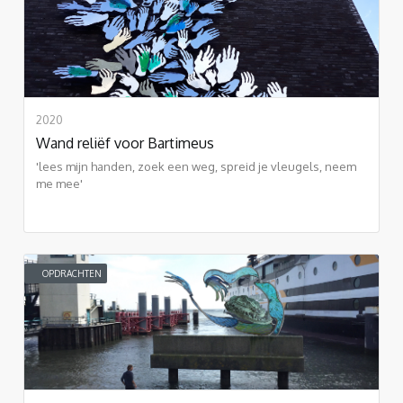
2020
Wand reliëf voor Bartimeus
'lees mijn handen, zoek een weg, spreid je vleugels, neem
me mee'
OPDRACHTEN