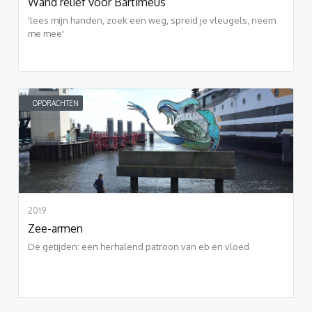
Wand reliëf voor Bartimeus
'lees mijn handen, zoek een weg, spreid je vleugels, neem
me mee'
OPDRACHTEN
2019
Zee-armen
De getijden: een herhalend patroon van eb en vloed