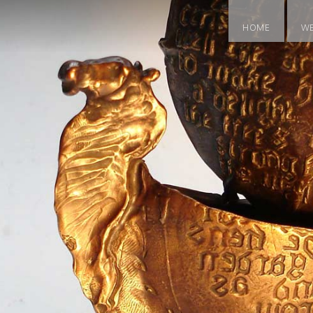
HOME
W