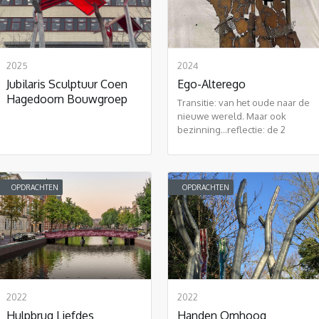
2025
2024
Jubilaris Sculptuur Coen
Ego-Alterego
Hagedoorn Bouwgroep
Transitie: van het oude naar de
nieuwe wereld. Maar ook
bezinning...reflectie: de 2
bewegingen als een circulaire
vorm: eeuwigheid.
OPDRACHTEN
OPDRACHTEN
2022
2022
Hulpbrug Liefdes
Handen Omhoog