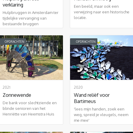
verklaring
Een beeld, maar ook een
verwijzing naar een historische
Hulpbruggen in Amsterdam ter
locatie.
tijdelijke vervanging van
bestaande bruggen
OPDRACHTEN
OPDRACHTEN
2021
2020
Zonnewende
Wand reliëf voor
Bartimeus
De bank voor slechtziende en
blinde senioren van het
'lees mijn handen, zoek een
Henriëtte van Heemstra Huis
weg, spreid je vleugels, neem
me mee'