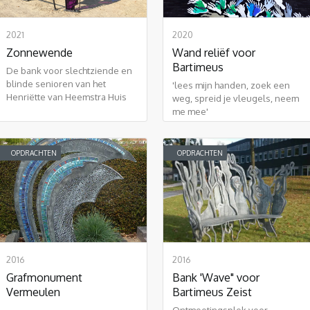
2021
2020
Zonnewende
Wand reliëf voor
Bartimeus
De bank voor slechtziende en
blinde senioren van het
'lees mijn handen, zoek een
Henriëtte van Heemstra Huis
weg, spreid je vleugels, neem
me mee'
OPDRACHTEN
OPDRACHTEN
2016
2016
Grafmonument
Bank 'Wave" voor
Vermeulen
Bartimeus Zeist
Ontmoetingsplek voor