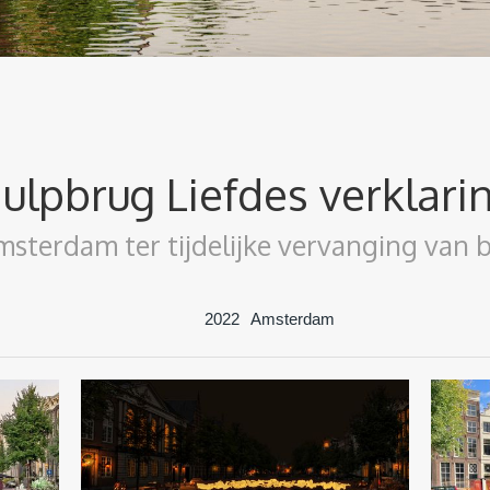
ulpbrug Liefdes verklari
sterdam ter tijdelijke vervanging van
2022
Amsterdam