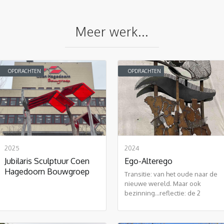
Meer werk...
OPDRACHTEN
OPDRACHTEN
2025
2024
Jubilaris Sculptuur Coen
Ego-Alterego
Hagedoorn Bouwgroep
Transitie: van het oude naar de
nieuwe wereld. Maar ook
bezinning...reflectie: de 2
bewegingen als een circulaire
vorm: eeuwigheid.