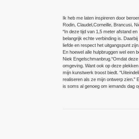
Ik heb me laten inspireren door beroe
Rodin, Claudel,Corneille, Brancusi, N
“In deze tijd van 1,5 meter afstand e
belangrijk echte verbinding is. Daarb
liefde en respect het uitgangspunt zi
En hoewel alle hulpbruggen wel een be
Niek Engelschmanbrug.“Omdat deze hu
omgeving. Want ook op deze plekken s
mijn kunstwerk troost biedt. “Uiteinde
realiseren als ze mijn ontwerp zien.” 
is soms al genoeg om iemands dag op 