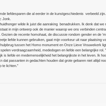
mde liefdesparen die al eerder in de kunstgeschiedenis verbeeld zijn
ic Jonk.
n huidhonger wilde ik juist die aanraking benadrukken. Ik denk dat we
ij staat in mijn ontwerp ook de manier waarop we ons verbinden centra
jn. Gezien de recente homohaat, de discussie rondom gender en de ‘me
etje liefde kunnen gebruiken, gaat mijn voorkeur uit naar plaatsing 
lpbrug tussen het Homo monument en Onze Lieve Vrouwekerk ligt, 
pelen verdraagzaamheid, mededogen en liefde een belangrijke rol. ” 
lijk is liefde en medemenselijkheid het belangrijkste in het leven. Ik
En dat passanten in gedachten houden dat grote gebaren niet altijd noo
te lichten.”