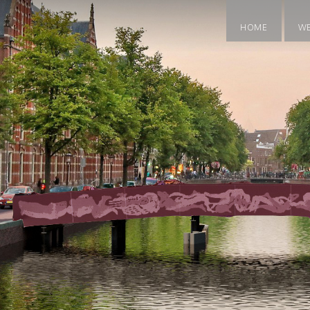
HOME
W