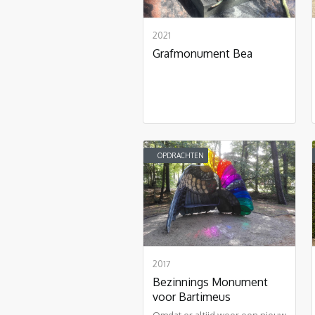
2021
Grafmonument Bea
OPDRACHTEN
2017
Bezinnings Monument
voor Bartimeus
Omdat er altijd weer een nieuw