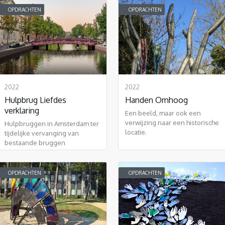
OPDRACHTEN
OPDRACHTEN
2022
2022
Hulpbrug Liefdes
Handen Omhoog
verklaring
Een beeld, maar ook een
verwijzing naar een historische
Hulpbruggen in Amsterdam ter
locatie.
tijdelijke vervanging van
bestaande bruggen
OPDRACHTEN
OPDRACHTEN