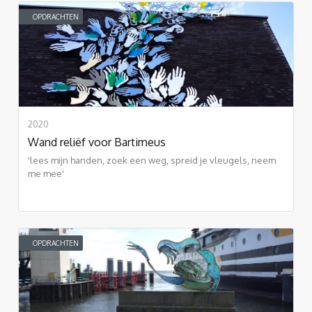
OPDRACHTEN
2020
Wand reliëf voor Bartimeus
'lees mijn handen, zoek een weg, spreid je vleugels, neem
me mee'
OPDRACHTEN