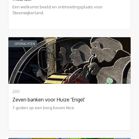
Een welkomst beeld en ontmoetingsplaats voor
Steenwijkerland.
OPDRACHTEN
2011
Zeven banken voor Huize 'Engel'
7 goden op een berg boven Nice