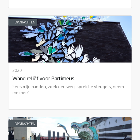
OPDRACHTEN
2020
Wand reliëf voor Bartimeus
'lees mijn handen, zoek een weg, spreid je vleugels, neem
me mee'
OPDRACHTEN