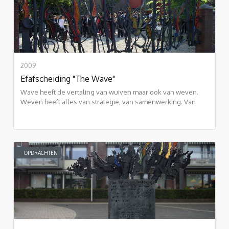
2009
Efafscheiding "The Wave"
Wave heeft de vertaling van wuiven maar ook van weven.
Weven heeft alles van strategie, van samenwerking. Van
schering en inslag
OPDRACHTEN