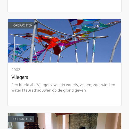
OPDRACHTEN
2002
Vliegers
Een beeld als 'Vliegers' waarin vogels, vissen, zon, wind en
water kleurschaduwen op de grond geven.
OPDRACHTEN